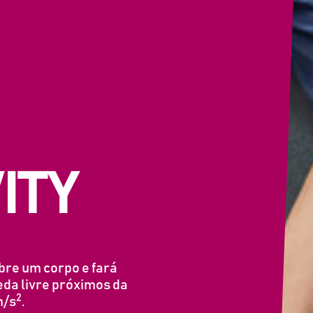
ITY
bre um corpo e fará
eda livre próximos da
2
m/s
.